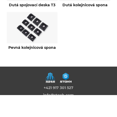
Dutá spojovací deska T3
Dutá kolejnicová spona
Pevná kolejnicová spona
+421 917 301 527
info@stoxh.com
Kracanska cesta 51, 929 01 Dunajská
Streda
