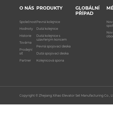
O NÁS
PRODUKTY
GLOBÁLNÍ
MÉ
PŘÍPAD
Společnost
Pevná kolejnice
Nov
spol
Hodnoty
Dutá kolejnice
Novi
Historie
Dutá kolejnice s
obo
uzavřeným koncem
Továrna
Pevná spojovací deska
Prodejní
síť
Dutá spojovací deska
Partner
Kolejnicová spona
Copyright © Zhejiang Xihao Elevator Set Manufacturing Co., L