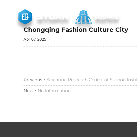
Základní kámen našeho úspěchu
Chongqing Fashion Culture City
Apr 07, 2025
Previous：
Scientific Research Center of Suzhou Inst
Next：
No Information