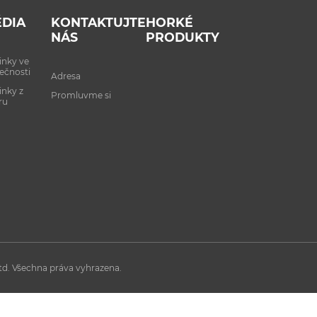
DIA
KONTAKTUJTE
HORKÉ
NÁS
PRODUKTY
inky ve
ečnosti
Adresa
nky z
Promluvme si
ru
td. Všechna práva vyhrazena.